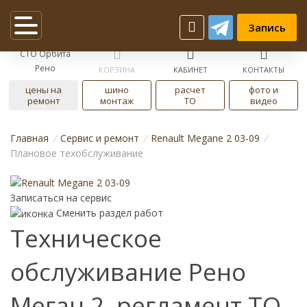
Запись
СТО Орбита
Рено
КОРЗИНА
КАБИНЕТ
КОНТАКТЫ
цены на
шино
расчет
фото и
ремонт
монтаж
ТО
видео
Главная
/
Cервис и ремонт
/
Renault Megane 2 03-09
/
Плановое техобслуживание
Записаться на сервис
Сменить раздел работ
Техническое
обслуживание Рено
Меган 2, регламент ТО