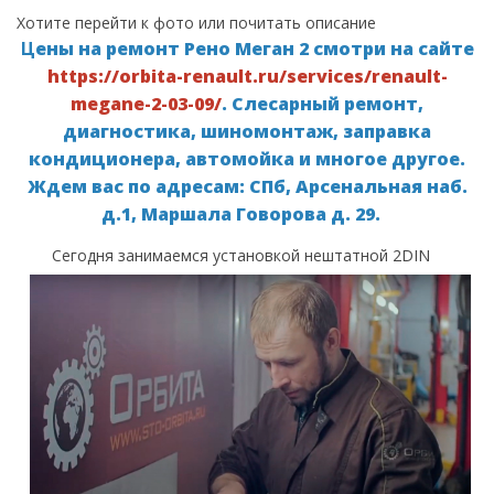
Хотите
перейти к фото
или
почитать описание
Ц
ены на ремонт Рено Меган 2 смотри на сайте
https://orbita-renault.ru/services/renault-
megane-2-03-09/
. Слесарный ремонт,
диагностика, шиномонтаж, заправка
кондиционера, автомойка и многое другое.
Ждем вас по адресам: СПб, Арсенальная наб.
д.1, Маршала Говорова д. 29.
Сегодня занимаемся установкой нештатной 2DIN