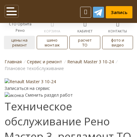
Запись
СТО Орбита
Рено
КОРЗИНА
КАБИНЕТ
КОНТАКТЫ
цены на
шино
расчет
фото и
ремонт
монтаж
ТО
видео
Главная
/
Cервис и ремонт
/
Renault Master 3 10-24
/
Плановое техобслуживание
Записаться на сервис
Сменить раздел работ
Техническое
обслуживание Рено
Мастер 3, регламент ТО