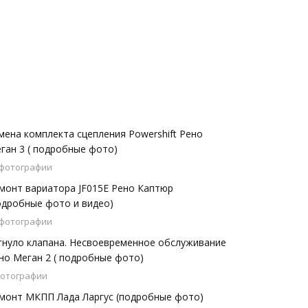
мена комплекта сцепления Powershift Рено
ган 3 ( подробные фото)
 фотографии
монт вариатора JF015E Рено Каптюр
одробные фото и видео)
 фотографии
гнуло клапана. Несвоевременное обслуживание
но Меган 2 ( подробные фото)
фотографии
монт МКПП Лада Ларгус (подробные фото)