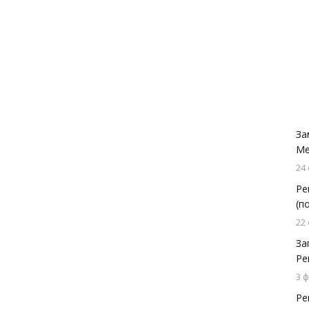
За
Ме
24
Ре
(п
22
За
Ре
3 
Ре