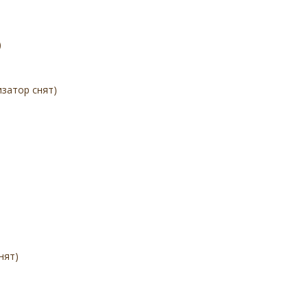
)
затор снят)
нят)