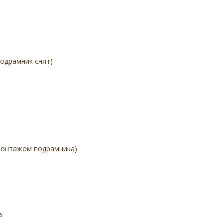
подрамник снят)
емонтажом подрамника)
а