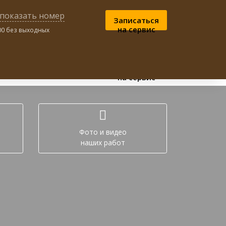
показать номер
Записаться
на сервис
:00 без выходных
ном чате:
Записаться
на сервис
Фото и видео
наших работ