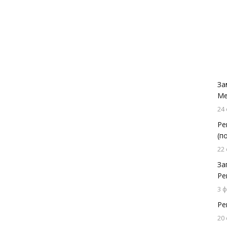
За
Ме
24
Ре
(п
22
За
Ре
3 
Ре
20