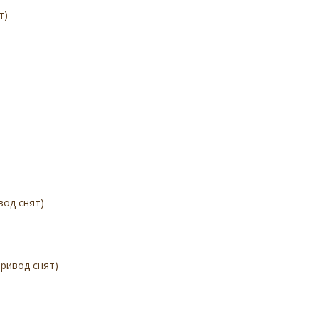
т)
вод снят)
ривод снят)