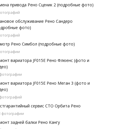
мена привода Рено Сценик 2 (подробные фото)
фотографий
ановое обслуживание Рено Сандеро
одробные фото)
фотографий
мотр Рено Симбол (подробные фото)
фотографии
монт вариатора JF015E Рено Флюенс (фото и
део)
 фотографии
монт вариатора JF015E Рено Меган 3 (фото и
део)
 фотографий
стгарантийный сервис СТО Орбита Рено
3 фотографии
монт задней балки Рено Кангу