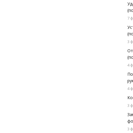
Уд
(п
7 
Ус
(п
3 
От
(п
4 
По
ру
4 
Ко
3 
За
фо
3 