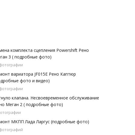
мена комплекта сцепления Powershift Рено
ган 3 ( подробные фото)
 фотографии
монт вариатора JF015E Рено Каптюр
одробные фото и видео)
 фотографии
гнуло клапана. Несвоевременное обслуживание
но Меган 2 ( подробные фото)
фотографии
монт МКПП Лада Ларгус (подробные фото)
 фотографий