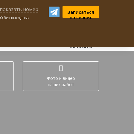
показать номер
Записаться
на сервис
:00 без выходных
ном чате:
Записаться
на сервис
Фото и видео
наших работ