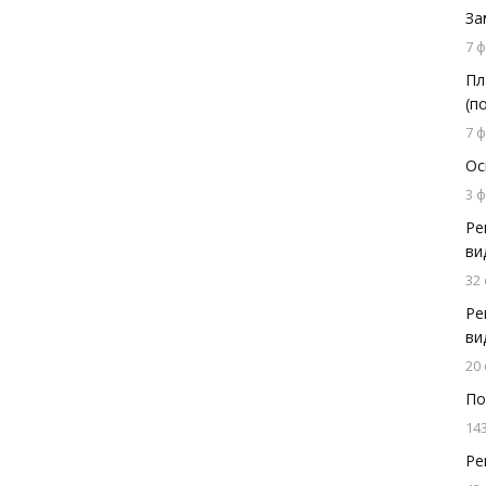
За
7 
Пл
(п
7 
Ос
3 
Ре
ви
32
Ре
ви
20
По
14
Ре