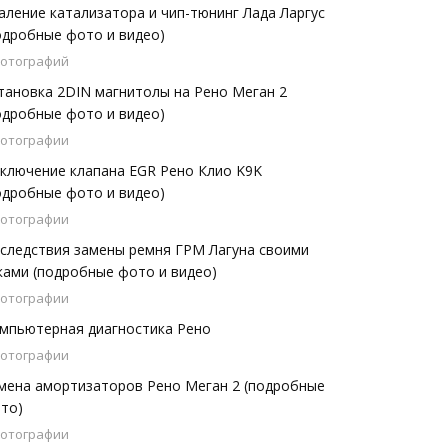
аление катализатора и чип-тюнинг Лада Ларгус
одробные фото и видео)
фотографий
тановка 2DIN магнитолы на Рено Меган 2
одробные фото и видео)
фотографии
ключение клапана EGR Рено Клио K9K
одробные фото и видео)
фотографии
следствия замены ремня ГРМ Лагуна своими
ками (подробные фото и видео)
фотографии
мпьютерная диагностика Рено
фотографии
мена амортизаторов Рено Меган 2 (подробные
то)
фотографии