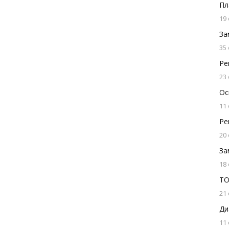
Пл
19
За
35
Ре
23
Ос
11
Ре
20
За
18
ТО
21
Ди
11