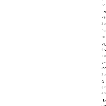
22
За
Ре
3 
Ре
20
Уд
(п
7 
Ус
(п
3 
От
(п
4 
По
ру