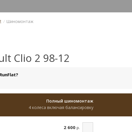
2
/
Шиномонтаж
 Clio 2 98-12
RunFlat?
Полный шиномонтаж
4 колеса включая балансировку
2 600
р.