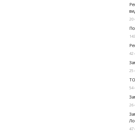
Ре
ви
20
По
14
Ре
42
За
25
ТО
54
За
26
За
Ло
47