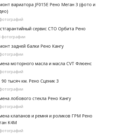
монт вариатора JF015E Рено Меган 3 (фото и
део)
 фотографий
стгарантийный сервис СТО Орбита Рено
3 фотографии
монт задней балки Рено Кангу
 фотографии
мена моторного масла и масла CVT Флюенс
 фотографий
 90 тысяч км. Рено Сценик 3
 фотографии
мена лобового стекла Рено Кангу
 фотографий
мена клапанов и ремня и роликов ГРМ Рено
ган K4M
 фотографий