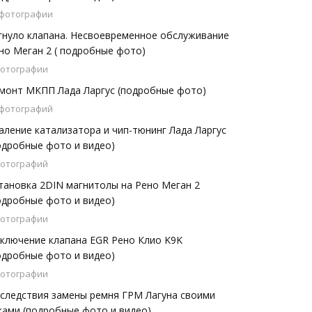
 фотографии
гнуло клапана. Несвоевременное обслуживание
но Меган 2 ( подробные фото)
фотографии
монт МКПП Лада Ларгус (подробные фото)
 фотографий
аление катализатора и чип-тюнинг Лада Ларгус
одробные фото и видео)
фотографий
тановка 2DIN магнитолы на Рено Меган 2
одробные фото и видео)
фотографии
ключение клапана EGR Рено Клио K9K
одробные фото и видео)
фотографии
следствия замены ремня ГРМ Лагуна своими
ками (подробные фото и видео)