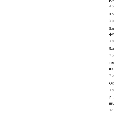
4 
Ко
3 
За
фо
3 
За
7 
Пл
(п
7 
Ос
3 
Ре
ви
32