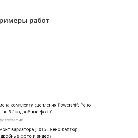
римеры работ
мена комплекта сцепления Powershift Рено
ган 3 ( подробные фото)
 фотографии
монт вариатора JF015E Рено Каптюр
одробные фото и видео)