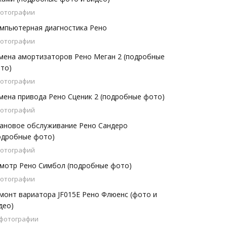
фотографии
мпьютерная диагностика Рено
фотографии
мена амортизаторов Рено Меган 2 (подробные
то)
фотографии
мена привода Рено Сценик 2 (подробные фото)
фотографий
ановое обслуживание Рено Сандеро
одробные фото)
фотографий
мотр Рено Симбол (подробные фото)
фотографии
монт вариатора JF015E Рено Флюенс (фото и
део)
 фотографии