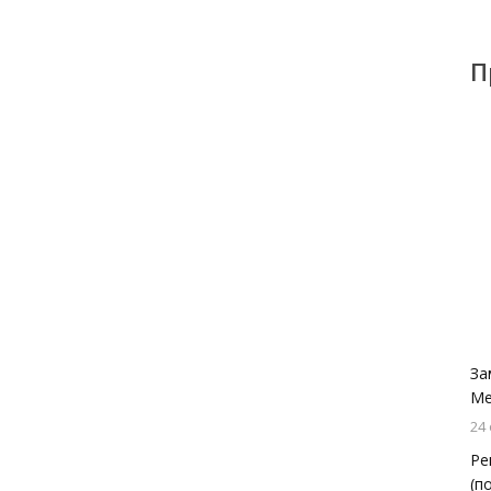
П
За
Ме
24
Ре
(п