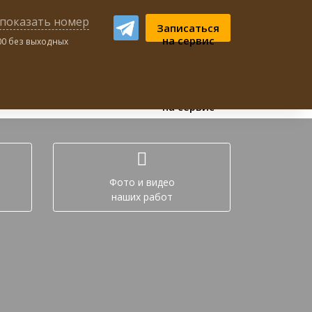
показать номер
Записаться
на сервис
:00 без выходных
ном чате:
Записаться
на сервис
Фото и видео
наших работ