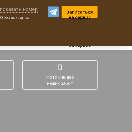
показать номер
Записаться
на сервис
:00 без выходных
ном чате:
Записаться
на сервис
Фото и видео
наших работ