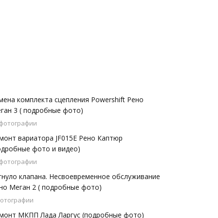
мена комплекта сцепления Powershift Рено
ган 3 ( подробные фото)
 фотографии
монт вариатора JF015E Рено Каптюр
одробные фото и видео)
 фотографии
гнуло клапана. Несвоевременное обслуживание
но Меган 2 ( подробные фото)
фотографии
монт МКПП Лада Ларгус (подробные фото)