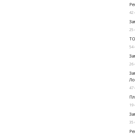
Ре
42
За
25
ТО
54
За
26
За
Ло
47
Пл
19
За
35
Ре