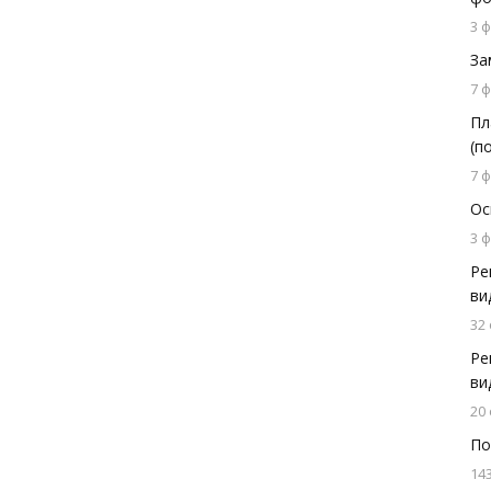
3 
За
7 
Пл
(п
7 
Ос
3 
Ре
ви
32
Ре
ви
20
По
14