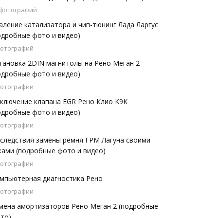
 фотографий
аление катализатора и чип-тюнинг Лада Ларгус
одробные фото и видео)
фотографий
тановка 2DIN магнитолы на Рено Меган 2
одробные фото и видео)
фотографии
ключение клапана EGR Рено Клио K9K
одробные фото и видео)
фотографии
следствия замены ремня ГРМ Лагуна своими
ками (подробные фото и видео)
фотографии
мпьютерная диагностика Рено
фотографии
мена амортизаторов Рено Меган 2 (подробные
то)