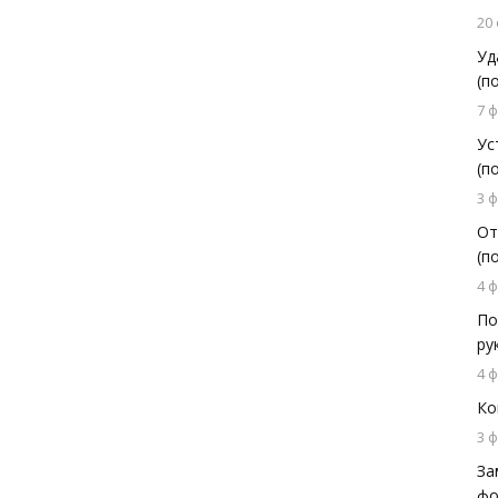
20
Уд
(п
7 
Ус
(п
3 
От
(п
4 
По
ру
4 
Ко
3 
За
фо