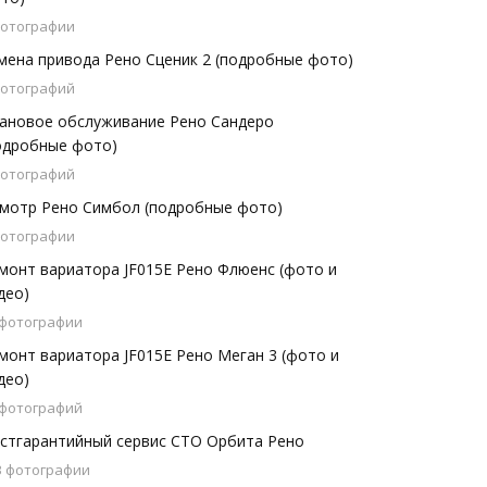
фотографии
мена привода Рено Сценик 2 (подробные фото)
фотографий
ановое обслуживание Рено Сандеро
одробные фото)
фотографий
мотр Рено Симбол (подробные фото)
фотографии
монт вариатора JF015E Рено Флюенс (фото и
део)
 фотографии
монт вариатора JF015E Рено Меган 3 (фото и
део)
 фотографий
стгарантийный сервис СТО Орбита Рено
3 фотографии