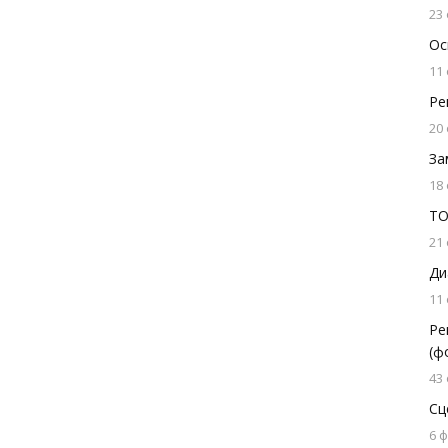
23
Ос
11
Ре
20
За
18
ТО
21
Ди
11
Ре
(ф
43
Сц
6 