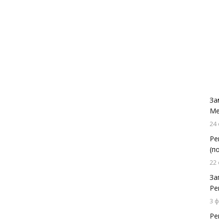
За
Ме
24
Ре
(п
22
За
Ре
3 
Ре