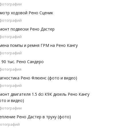
 фотографии
мотр ходовой Рено Сценик
 фотографий
монт подвески Рено Дастер
 фотографий
мена помпы и ремня ГРМ на Рено Кангу
 фотографий
 90 тыс. Рено Сандеро
 фотография
агностика Рено Флюенс (фото и видео)
 фотографий
монт двигателя 1.5 dci К9К дизель Рено Кангу
ото и видео)
 фотографии
епление Рено Дастер в труху (фото)
фотографий