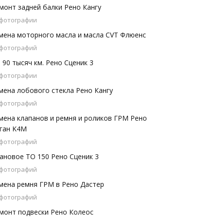
монт задней балки Рено Кангу
 фотографии
мена моторного масла и масла CVT Флюенс
 фотографий
 90 тысяч км. Рено Сценик 3
 фотографии
мена лобового стекла Рено Кангу
 фотографий
мена клапанов и ремня и роликов ГРМ Рено
ган K4M
 фотографий
ановое ТО 150 Рено Сценик 3
 фотографий
мена ремня ГРМ в Рено Дастер
 фотографий
монт подвески Рено Колеос